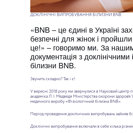
ДОКЛІНІЧНІ ВИПРОБУВАННЯ БІЛИЗНИ BNB
«BNB – це єдині в Україні захи
довженою
Спорт BNB BLACK трусики з захисною
ластовицею стандартного розміру
безпечні для жінок і пройшл
Original
Current
це!» – говоримо ми. За нашим
Rated
5.00
price
price
out of 5
документація з доклінічними
was:
is:
білизни BNB.
₴520.00.
₴495.00.
Додати в кошик
Звучить складно? Так і є!
У вересні 2018 року ми звернулися в Науковий центр пр
академіка Л. І. Медведя Міністерства охорони здоров’
медичного виробу «Фізіологічний білизна BNB».
Період проведення доклінічних випробувань зайняв біль
Доклінічні випробування включали в себе кілька різних