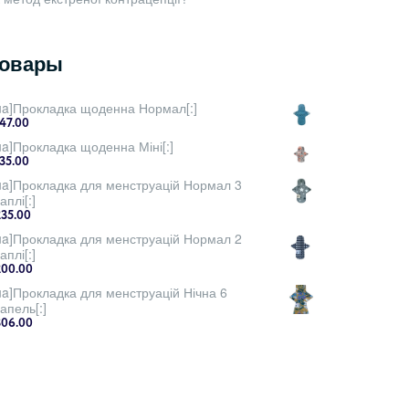
овары
:ua]Прокладка щоденна Нормал[:]
147.00
ua]Прокладка щоденна Міні[:]
135.00
:ua]Прокладка для менструацій Нормал 3
аплі[:]
235.00
:ua]Прокладка для менструацій Нормал 2
аплі[:]
200.00
ua]Прокладка для менструацій Нічна 6
апель[:]
306.00