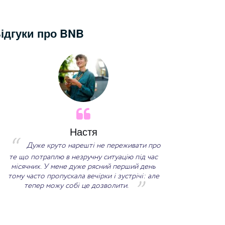
ідгуки про BNB
Настя
Дуже круто нарешті не переживати про
Такі трусик
те що потраплю в незручну ситуацію під час
недавно, але вже 
місячних. У мене дуже рясний перший день
впоралися на «10
тому часто пропускала вечірки і зустрічі: але
менструальна кап
тепер можу собі це дозволити.
Якість супер, 
втр