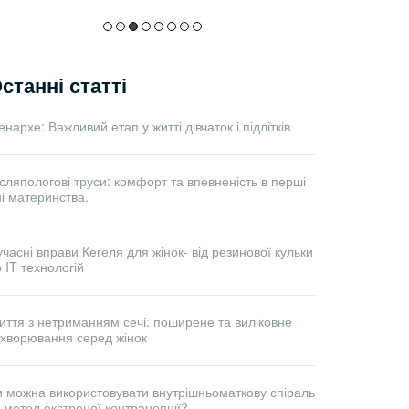
станні статті
нархе: Важливий етап у житті дівчаток і підлітків
сляпологові труси: комфорт та впевненість в перші
і материнства.
часні вправи Кегеля для жінок- від резинової кульки
 IT технологій
иття з нетриманням сечі: поширене та виліковне
ахворювання серед жінок
и можна використовувати внутрішньоматкову спіраль
 метод екстреної контрацепції?