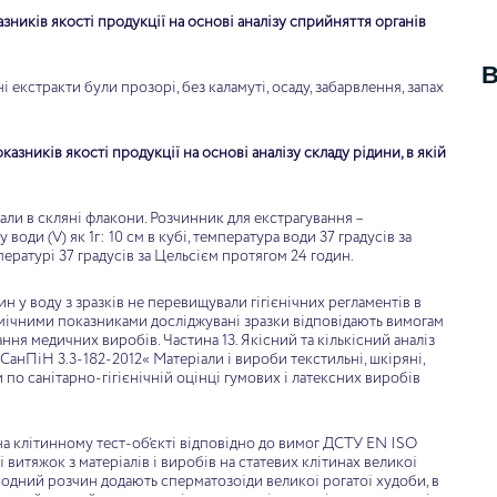
зників якості продукції на основі аналізу сприйняття органів
В
екстракти були прозорі, без каламуті, осаду, забарвлення, запах
азників якості продукції на основі аналізу складу рідини, в якій
ли в скляні флакони. Розчинник для екстрагування –
 води (V) як 1г: 10 см в кубі, температура води 37 градусів за
ературі 37 градусів за Цельсієм протягом 24 годин.
а
Наталка
 у воду з зразків не перевищували гігієнічних регламентів в
ого життя не знала
Після пологів ця білизна буквально
хімічними показниками досліджувані зразки відповідають вимогам
ння медичних виробів. Частина 13. Якісний та кількісний аналіз
изни – менструальна
врятувала мене!
СанПіН 3.3-182-2012« Матеріали і вироби текстильні, шкіряні,
апила на статтю, де
и по санітарно-гігієнічній оцінці гумових і латексних виробів
вирішила знайти для
у, я знайшла bnb
шальним було що
а клітинному тест-об’єкті відповідно до вимог ДСТУ EN ISO
чить я не переплачую
 витяжок з матеріалів і виробів на статевих клітинах великої
сть до 40 доларів, а
 водний розчин додають сперматозоїди великої рогатої худоби, в
кую!