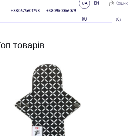
Кошик
UA
EN
+380675601798
+380950056079
(
0
)
RU
Топ товарів