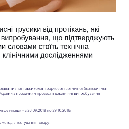
сні трусики від протікань, які
Прокладка для менструацій Максі 5
крапель
и випробування, що підтверджують
и словами стоїть технічна
 і клінічними дослідженнями
Додати в кошик
евентивної токсикології, харчової та хімічної безпеки імені
я України з проханням провести доклінічні випробування
ше місяця – з 20.09.2018 по 29.10.2018г.
 методів тестування товару: