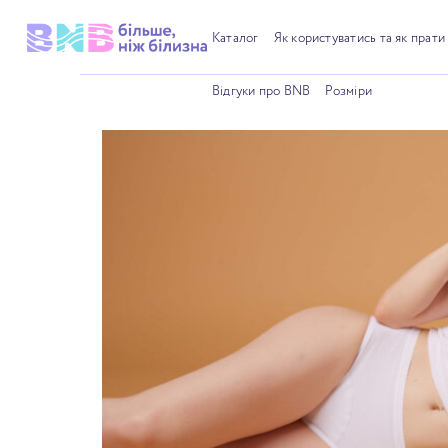
Skip
to
Каталог
Як користуватись та як прати
content
Відгуки про BNB
Розміри
Sale!
Sa