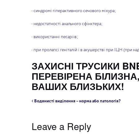
• синдромі гіперактивного сечового міхура;
• недостатності анального сфінктера;
• використанні песаріїв;
• при пролапсі геніталій і в акушерстві при ІЦН (при н
ЗАХИСНІ ТРУСИКИ BNB
ПЕРЕВІРЕНА БІЛИЗНА,
ВАШИХ БЛИЗЬКИХ!
Водянисті виділення – норма або патологія?
Leave a Reply