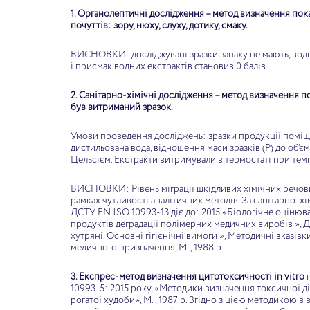
1. Органолептичні дослідження – метод визначення пока
почуттів: зору, нюху, слуху, дотику, смаку.
ВИСНОВКИ: досліджувані зразки запаху не мають, водні 
і присмак водних екстрактів становив 0 балів.
2. Санітарно-хімічні дослідження – метод визначення пок
був витриманий зразок.
Умови проведення досліджень: зразки продукції поміща
дистильована вода, відношення маси зразків (Р) до об’єму
Цельсієм. Екстракти витримували в термостаті при темп
Вікторія
Олен
ВИСНОВКИ: Рівень міграції шкідливих хімічних речовин
рекрасное белье, комфортное! Очень
Я більшу частину св
рамках чутливості аналітичних методів. За санітарно-
ДСТУ EN ISO 10993-13 діє до: 2015 «Біологічне оцінюва
екомендую милые женщины!
про те що є такий вид біл
продуктів деградації полімерних медичних виробів », Д
білизна, але недавно натр
хутряні. Основні гігієнічні вимоги », Методичні вказівк
про нього розповідалося і 
медичного призначення, М., 1988 р.
себе рішення. У підсумк
білизну. Для мене вирі
3. Експрес-метод визначення цитотоксичності in vitro
н
компанія українська, а зна
10993-5: 2015 року, «Методики визначення токсичної дії
і те що в американців варті
рогатої худоби», М., 1987 р. Згідно з цією методикою в
тут 250 грн. Дя