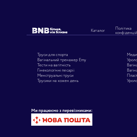
Політика
Каталог
конфіденцій
Труси для спорта
Медич
Вагінальний тренажер Emy
Уроло
Тести на вагітність
Вагін
Гінекологічні песарії
Вагін
Менструальні труси
Пласт
Трусики на кожен день
Уроло
Ми працюємо з перевізниками: