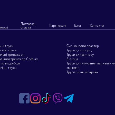
Доставка і
Партнерам
Блог
Контакти
ності
оплата
ні труси
Силіконовий пластир
гічні труси
Труси для спорту
альні тренажери
Труси для фітнесу
альний тренажер Corelax
Білизна
ир від рубців
Труси для лікування вагінальни
гічні труси
свічками
Труси після кесарева