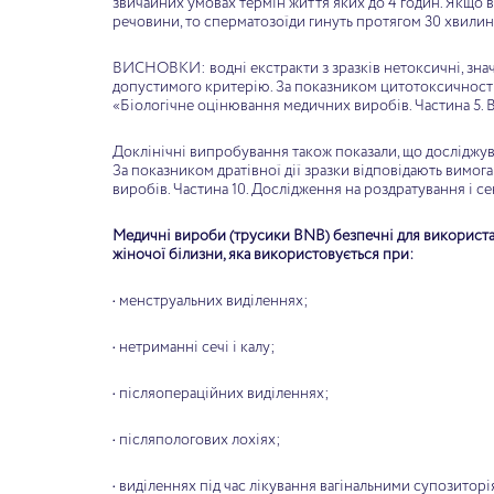
звичайних умовах термін життя яких до 4 годин. Якщо в
речовини, то сперматозоїди гинуть протягом 30 хвилин
ВИСНОВКИ: водні екстракти з зразків нетоксичні, значе
допустимого критерію. За показником цитотоксичности
«Біологічне оцінювання медичних виробів. Частина 5. В
Доклінічні випробування також показали, що досліджува
За показником дратівної дії зразки відповідають вимо
виробів. Частина 10. Дослідження на роздратування і се
Медичні вироби (трусики BNB) безпечні для використан
жіночої білизни, яка використовується при:
• менструальних виділеннях;
• нетриманні сечі і калу;
• післяопераційних виділеннях;
• післяпологових лохіях;
• виділеннях під час лікування вагінальними супозитор