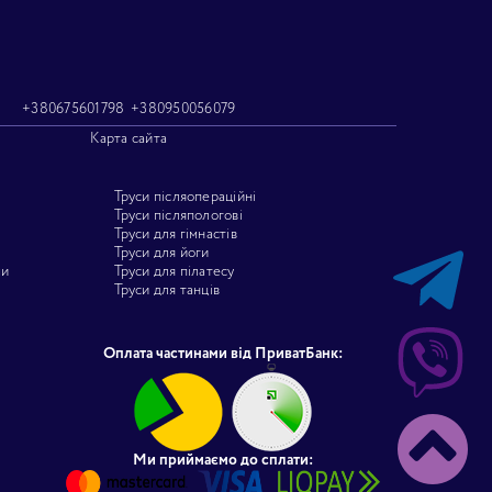
+380675601798
+380950056079
Карта сайта
Труси післяопераційні
Труси післяпологові
Труси для гімнастів
Труси для йоги
ми
Труси для пілатесу
Труси для танців
Оплата частинами від ПриватБанк:
Ми приймаємо до сплати: