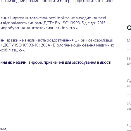
 такий водний розчин помістити матеріал, що містить токсичні
.
ння індексу цитотоксичності in vitro не виходить за межі
 відповідають вимогам ДСТУ EN ISO 10993-5 діє до: 2015
О
ипробування на цитотоксичність in vitro ».
ні зразки не викликають роздратування шкіри і сенсабілізаціі.
Ме
гам ДСТУ ISO 10993-10: 2004 «Біологічне оцінювання медичних
нсібілітацію».
Пі
ня як медичні вироби, призначені для застосування в якості
дн
Су
до
Ж
з
Ч
іями;
як