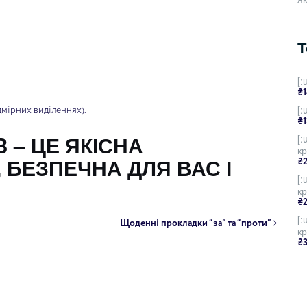
Т
[
₴
[:
адмірних виділеннях).
₴
 – ЦЕ ЯКІСНА
[
кр
 БЕЗПЕЧНА ДЛЯ ВАС І
₴
[
кр
₴
[:
Щоденні прокладки “за” та “проти”
кр
₴