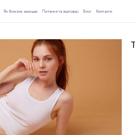
Як білизна захищає
Питання та відповіді
Блог
Контакти
le!