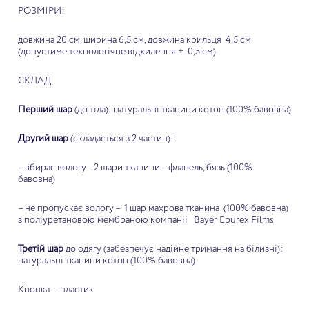
РОЗМІРИ:
довжина 20 см, ширина 6,5 см, довжина крильця 4,5 см
(допустиме технологічне відхилення +-0,5 см)
СКЛАД
Перший шар
(до тіла): натуральні тканини котон (100% бавовна)
Другий шар
(складається з 2 частин):
– вбирає вологу -2 шари тканини – фланель, бязь (100%
бавовна)
– не пропускає вологу – 1 шар махрова тканина (100% бавовна)
з поліуретановою мембраною компаніі Bayer Epurex Films
Третій шар
до одягу (забезпечує надійне тримання на білизні):
натуральні тканини котон (100% бавовна)
Кнопка – пластик