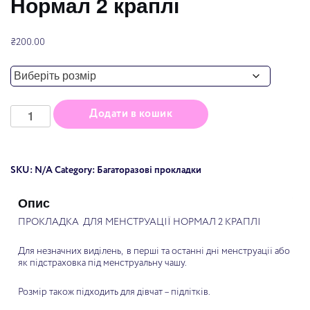
Нормал 2 краплі
₴
200.00
Прокладка
Додати в кошик
для
менструацій
Нормал
2
краплі
quantity
SKU:
N/A
Category:
Багаторазові прокладки
Опис
ПРОКЛАДКА ДЛЯ МЕНСТРУАЦІЇ НОРМАЛ 2 КРАПЛІ
Для незначних виділень, в перші та останні дні менструації або
як підстраховка під менструальну чашу.
Розмір також підходить для дівчат – підлітків.