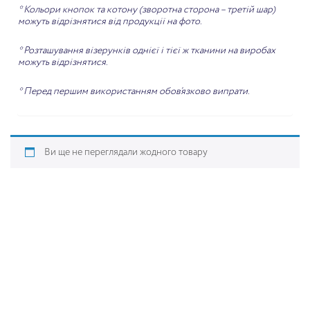
* Кольори кнопок та котону (зворотна сторона – третій шар)
можуть відрізнятися від продукції на фото.
* Розташування візерунків однієї і тієї ж тканини на виробах
можуть відрізнятися.
* Перед першим використанням обов’язково випрати.
Ви ще не переглядали жодного товару