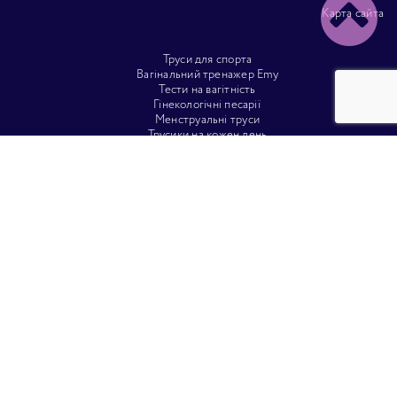
Карта сайта
Труси для спорта
Вагінальний тренажер Emy
Тести на вагітність
Гінекологічні песарії
Менструальні труси
Трусики на кожен день
Медичні труси
Урологічні труси
Вагінальні тренажери
Вагінальний тренажер Corelax
Пластир від рубців
Урологічні труси
Силіконовий пластир
Труси для спорту
Труси для фітнесу
Білизна
Труси для лікування вагінальними свічками
Труси після кесарева
Труси післяопераційні