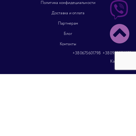
Политика конфидециальности
Доставка и оплата
Партнерам
Блог
Контакты
+380675601798
+380950056079
Карта сайта
Спортивное белье
Вагинальный тренажер Emy
Тесты на беременность
Пессарии гинекологические
Менструальные трусики
Трусики на каждый день
Медицинские трусы
Урологические трусы
Тренажер вагинальный
Вагинальный тренажер Corelax