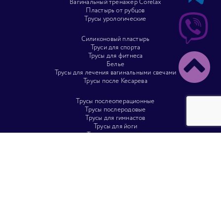
Вагинальный тренажер Corelax
Пластырь от рубцов
Трусы урологические
Силиконовый пластырь
Труси для спорта
Трусы для фитнеса
Белье
Трусы для лечения вагинальными свечами
Трусы после Кесарева
Трусы послеоперационные
Трусы послеродовые
Трусы для гимнастов
Трусы для йоги
Трусы для пилатеса
Трусы для танцев
Мы работаем с перевозчиками: