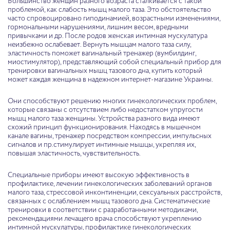
Большинство женщин разного возраста сталкивается с такой
проблемой, как слабость мышц малого таза. Это обстоятельство
часто спровоцировано гиподинамией, возрастными изменениями,
гормональными нарушениями, лишним весом, вредными
привычками и др. После родов женская интимная мускулатура
неизбежно ослабевает. Вернуть мышцам малого таза силу,
эластичность поможет вагинальный тренажер (вумбилдинг,
миостимулятор), представляющий собой специальный прибор для
тренировки вагинальных мышц тазового дна, купить который
может каждая женщина в надежном интернет-магазине Украины.
Они способствуют решению многих гинекологических проблем,
которые связаны с отсутствием либо недостатком упругости
мышц малого таза женщины. Устройства разного вида имеют
схожий принцип функционирования. Находясь в мышечном
канале вагины, тренажер посредством компрессии, импульсных
сигналов и пр.стимулирует интимные мышцы, укрепляя их,
повышая эластичность, чувствительность.
Специальные приборы имеют высокую эффективность в
профилактике, лечении гинекологических заболеваний органов
малого таза, стрессовой инконтиненции, сексуальных расстройств,
связанных с ослаблением мышц тазового дна. Систематические
тренировки в соответствии с разработанными методиками,
рекомендациями лечащего врача способствуют укреплению
интимной мускулатуры, профилактике гинекологических