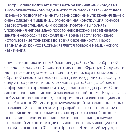
Набор Corelax включает в себя четыре вагинальных конуса из
высококачественного медицинского силикона различного веса.
Тренажер позволяет начинать тренировочные упражнения даже с
очень слабыми мышцами. Эргономичная конструкция конусов
разработана специальным образом, поэтому выполнять
упражнения неправильно просто невозможно. Перед началом
занятий необходима консультация врача. Противопоказано
использование тренажера во время беременности. Набор
вагинальных конусов Corelax является товаром медицинского
назначения.
Emy — это инновационный беспроводной прибор с обратной
связью на смартфон. Страна изготовления — Франция. Силу сжатия
мышц тазового дна можно проверить, используя тренажеры с
обратной связью на телефон – специальные датчики фиксируют
силу и продолжительность сжимания устройства, отображая
информацию в приложении в виде графиков и диаграмм. Сами
занятия проходят в игровой развлекательной форме. Emy связан с
мобильным приложением, в котором представлены специально
разработанные 22 типа игр, с визуализацией на экране мышечных
сокращений тазового дна. Игры разработаны в соответствии с
европейскими протоколами физиотерапевтической помощи
женщинам в период восстановления после родов, в случае
стрессовой инконтиненции согласно протоколу ассоциации
врачей-гинекологов Франции. Тренажер Эми не вибрирует, не