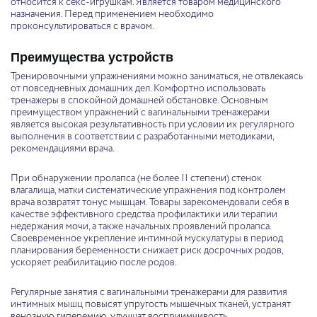
относится к секс-игрушкам. Является товаром медицинского
назначения. Перед применением необходимо
проконсультироваться с врачом.
Преимущества устройств
Тренировочными упражнениями можно заниматься, не отвлекаясь
от повседневных домашних дел. Комфортно использовать
тренажеры в спокойной домашней обстановке. Основным
преимуществом упражнений с вагинальными тренажерами
является высокая результативность при условии их регулярного
выполнения в соответствии с разработанными методиками,
рекомендациями врача.
При обнаружении пролапса (не более II степени) стенок
влагалища, матки систематические упражнения под контролем
врача возвратят тонус мышцам. Товары зарекомендовали себя в
качестве эффективного средства профилактики или терапии
недержания мочи, а также начальных проявлений пролапса.
Своевременное укрепление интимной мускулатуры в период
планирования беременности снижает риск досрочных родов,
ускоряет реабилитацию после родов.
Регулярные занятия с вагинальными тренажерами для развития
интимных мышц повысят упругость мышечных тканей, устранят
венозную гиперемию, улучшат восприимчивость,