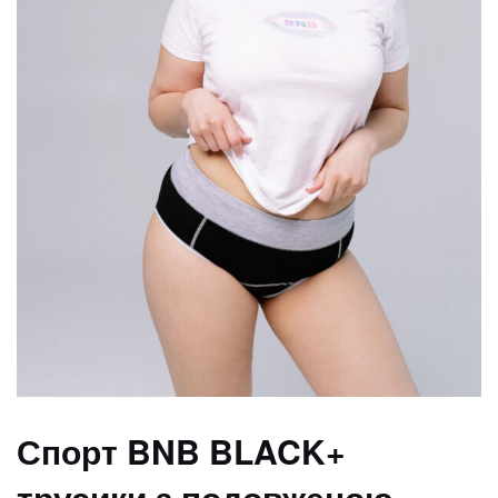
Спорт BNB BLACK+
трусики з подовженою