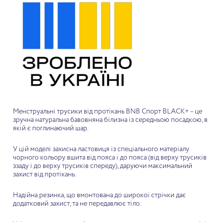
Менструальні трусики від протікань BNB Спорт BLACK+ – це
зручна натуральна бавовняна білизна із середньою посадкою, в
якій є поглинаючий шар.
У цій моделі захисна ластовиця із спеціального матеріалу
чорного кольору вшита від пояса і до пояса (від верху трусиків
ззаду і до верху трусиків спереду), даруючи максимальний
захист від протікань.
Надійна резинка, що вмонтована до широкої стрічки дає
додатковий захист, та не передавлює тіло.