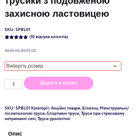
захисною ластовицею
SKU: SPBL01
(
10
відгуки клієнтів)
Rated
10
4.90
out of 5
Original
Current
₴
520.00
₴
495.00
based on
price
price
customer
was:
is:
ratings
₴520.00.
₴495.00.
Спорт
Додати в кошик
BNB
BLACK+
трусики
з
подовженою
захисною
SKU:
SPBL01
Категорії:
Акційні товари
,
Білизна
,
Менструальні/
ластовицею
quantity
післяпологові труси
,
Спортивні труси
,
Труси при стресовому
нетриманні сечі
,
Труси урологічні
Опис