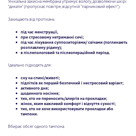
Унікальна захисна мембрана утримує вологу, дозволяючи шкірі
“дихати” (пропускає повітря, відсутній “парниковий ефект”).
Захищають від протікань:
під час менструації,
при стресовому нетриманні сечі;
під час лікування суппозиторіями/ свічами (поглинають
розплавлену рідину);
в післяпологовий та післяопераційний період.
Ідеально підходять для:
сну на спині/животі;
підлітків як перший безпечний і нестресовий варіант;
активного дня;
щоденного носіння;
тих, хто не переносить/алергія на прокладки;
жінок, яким важливий комфорт і відчуття сухості;
тих, хто не хоче використовувати прокладки або
тампони.
Вбирає обсяг одного тампона.