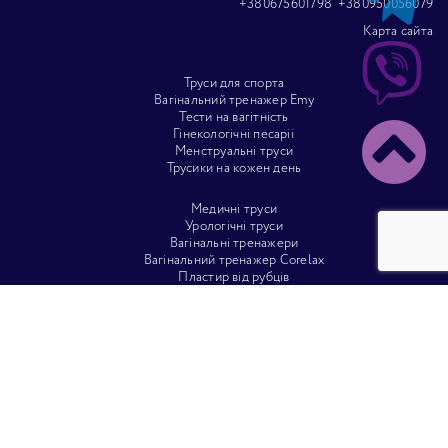
+380675601798
+380950056079
Карта сайта
Труси для спорта
Вагінальний тренажер Emy
Тести на вагітність
Гінекологічні песарії
Менструальні труси
Трусики на кожен день
Медичні труси
Урологічні труси
Вагінальні тренажери
Вагінальний тренажер Corelax
Пластир від рубців
Урологічні труси
Силіконовий пластир
Труси для спорту
Труси для фітнесу
Білизна
Труси для лікування вагінальними свічками
Труси після кесарева