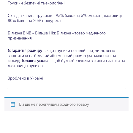
Трусики безпечні та екологічні.
Склад:
тканина трусиків – 95% бавовна, 5% еластан;
ластовиці –
80% бавовна, 20% поліуретан.
Білизна BNB – Більше Ніж Білизна – товар медичного
призначення.
Є гарантія розміру
: якщо трусики не підійшли, ми можемо
замінити їх на більший або менший розмір (за наявності на
складі).
Головна умова
— щоб була збережена захисна наліпка на
ластовиці трусиків.
Зроблено в Україні
Ви ще не переглядали жодного товару