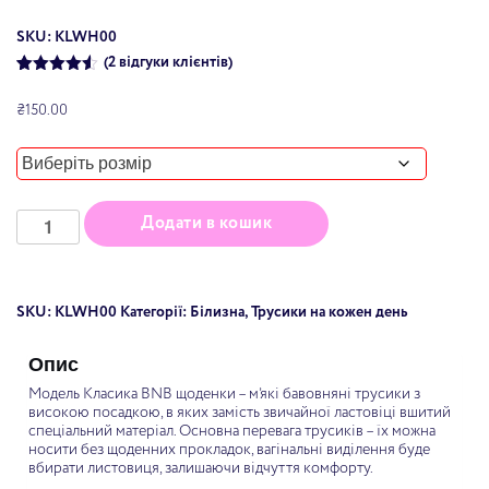
SKU: KLWH00
(
2
відгуки клієнтів)
Rated
2
4.50
out of 5
₴
150.00
based on
customer
ratings
Трусики
Додати в кошик
Сліпи
BNB
"Літо"
з
захисною
ластовицею
SKU:
KLWH00
Категорії:
Білизна
,
Трусики на кожен день
розміру
щоденної
прокладки
quantity
Опис
Модель Класика BNB щоденки – м’які бавовняні трусики з
високою посадкою, в яких замість звичайної ластовіці вшитий
спеціальний матеріал. Основна перевага трусиків – їх можна
носити без щоденних прокладок, вагінальні виділення буде
вбирати листовиця, залишаючи відчуття комфорту.