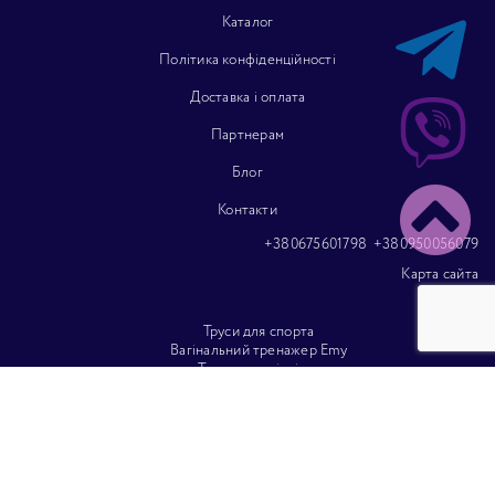
Каталог
Політика конфіденційності
Доставка і оплата
Партнерам
Блог
Контакти
+380675601798
+380950056079
Карта сайта
Труси для спорта
Вагінальний тренажер Emy
Тести на вагітність
Гінекологічні песарії
Менструальні труси
Трусики на кожен день
Медичні труси
Урологічні труси