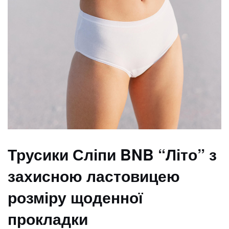
Трусики Сліпи BNB “Літо” з
захисною ластовицею
розміру щоденної
прокладки