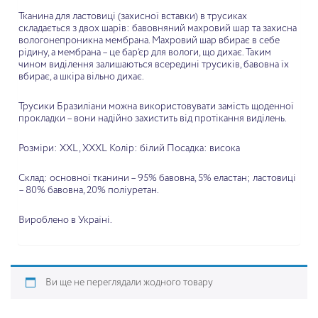
Тканина для ластовиці (захисної вставки) в трусиках
складається з двох шарів: бавовняний махровий шар та захисна
вологонепроникна мембрана. Махровий шар вбирає в себе
рідину, а мембрана – це бар’єр для вологи, що дихає. Таким
чином виділення залишаються всередині трусиків, бавовна їх
вбирає, а шкіра вільно дихає.
Трусики Бразиліани можна використовувати замість щоденної
прокладки – вони надійно захистить від протікання виділень.
Розміри: XXL, XXXL
Колір: білий
Посадка: висока
Склад: основної тканини – 95% бавовна, 5% еластан;
ластовиці
– 80% бавовна, 20% поліуретан.
Вироблено в Україні.
Ви ще не переглядали жодного товару